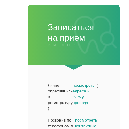
Записаться
на прием
ВЫ МОЖЕТЕ
Лично
посмотреть
);
обратившись
адреса и
в
схему
регистратуру
проезда
(
Позвонив по
посмотреть
);
телефонам в
контактные